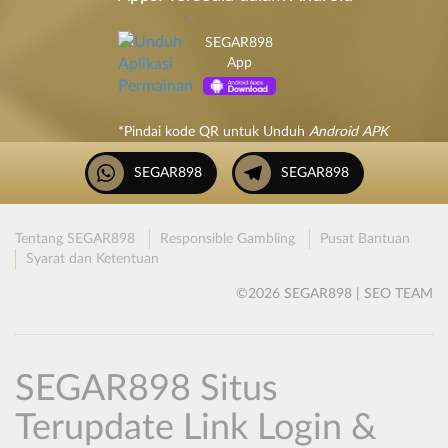
SEGAR898
App
*Pindai kode QR untuk Unduh
Android APK
SEGAR898
SEGAR898
Tentang SEGAR898
Responsible Gambling
Pusat Bantuan
Syarat dan Ketentuan
©2026 SEGAR898 | SEO TEAM
SEGAR898 Situs
Terupdate Link Login &