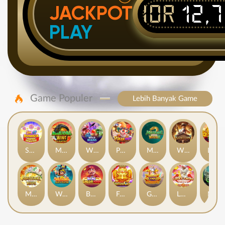
IDR
12,
JACKPOT
PLAY
Game Populer
Lebih Banyak Game
Sweet Bonanza Super Scatter
Mahjong Wins 3 – Black Scatter
Wild Beans
Poker Win
Mahjong Ways 2
Wild Bounty Showdown
Laughing Buddha Nexus
Mahjong Ways
Wukong - Black Scatter
Bang Gacor 1000
Fortune Gems
Gates of Olympus Super Scatter
Lucky Twins Nexus
Nexus The Crypt