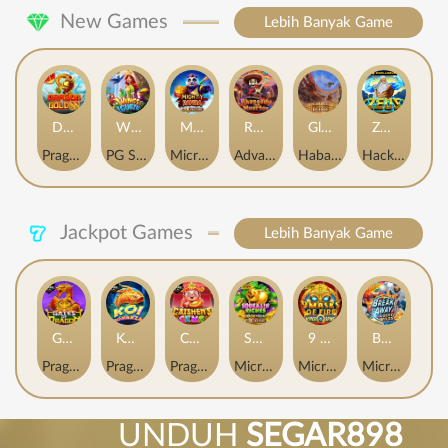
New Games
Lebih Banyak Game
Dragon Gold 88™
Wings of Iguazu
Mighty Panda
Rhapsody of Muertos
Glory Of Rome
Ze Zeus
Pragmatic Play
PG Soft
MicroGaming
AdvantPlay
Habanero
Hacksaw
Jackpot Games
Lebih Banyak Game
Gates of Dragon Jackpot Play
Koi Bonanza Jackpot Play
Caishen's Gems Jackpot Play
Squealin' Riches
9 Masks of Fire™ HyperSpins™
Break Away Lucky Wilds
Pragmatic Play
Pragmatic Play
Pragmatic Play
MicroGaming
MicroGaming
MicroGaming
UNDUH
SEGAR898