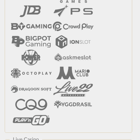
Live Casino