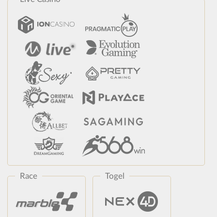
Race
Togel