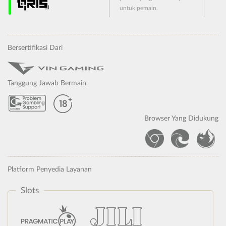
untuk pemain.
Bersertifikasi Dari
Tanggung Jawab Bermain
Browser Yang Didukung
Platform Penyedia Layanan
Slots