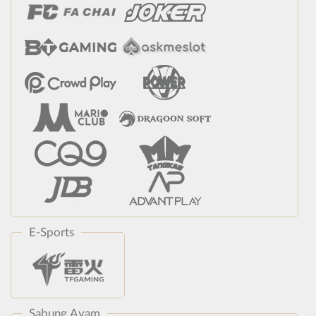
E-Sports
Sabung Ayam