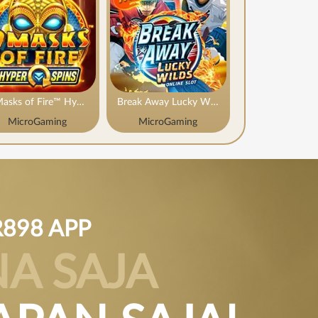
9 Masks of Fire™ HyperSpins™
Break Away Lucky Wilds
MicroGaming
MicroGaming
898 APP
A SAJA