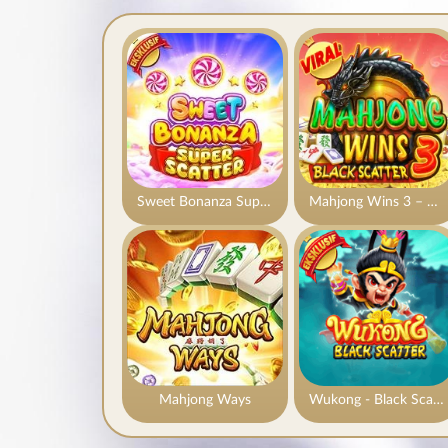
Sweet Bonanza Super Scatter
Mahjong Wins 3 – Black Scatter
Mahjong Ways
Wukong - Black Scatter