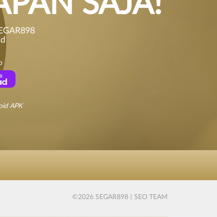
PAN SAJA!
 SEGAR898
id
p
oid APK
©2026 SEGAR898 | SEO TEAM