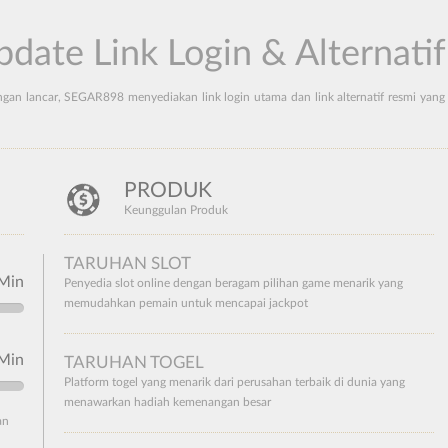
date Link Login & Alternati
 lancar, SEGAR898 menyediakan link login utama dan link alternatif resmi yang sel
PRODUK
Keunggulan Produk
TARUHAN SLOT
Min
Penyedia slot online dengan beragam pilihan game menarik yang
memudahkan pemain untuk mencapai jackpot
Min
TARUHAN TOGEL
Platform togel yang menarik dari perusahan terbaik di dunia yang
menawarkan hadiah kemenangan besar
an