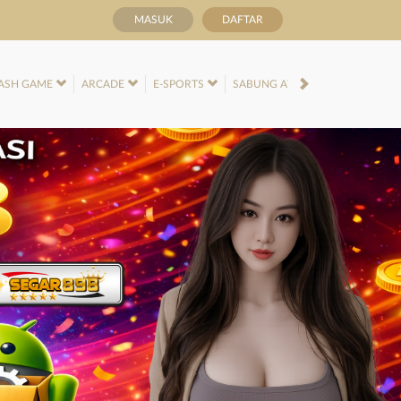
MASUK
DAFTAR
PROMOSI
ASH GAME
ARCADE
E-SPORTS
SABUNG AYAM