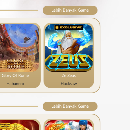
Lebih Banyak Game
Glory Of Rome
Ze Zeus
Habanero
Hacksaw
Lebih Banyak Game