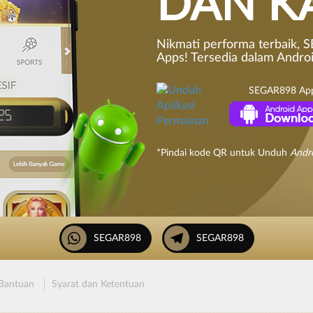
DAN KA
Nikmati performa terbaik,
Apps! Tersedia dalam Andro
SEGAR898 Ap
*Pindai kode QR untuk Unduh
Andr
SEGAR898
SEGAR898
 Bantuan
Syarat dan Ketentuan