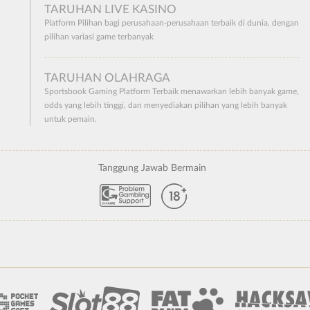
TARUHAN LIVE KASINO
Platform Pilihan bagi perusahaan-perusahaan terbaik di dunia, dengan
pilihan variasi game terbanyak
TARUHAN OLAHRAGA
Sportsbook Gaming Platform Terbaik menawarkan lebih banyak game,
odds yang lebih tinggi, dan menyediakan pilihan yang lebih banyak
untuk pemain.
Tanggung Jawab Bermain