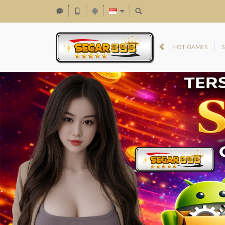
HOT GAMES