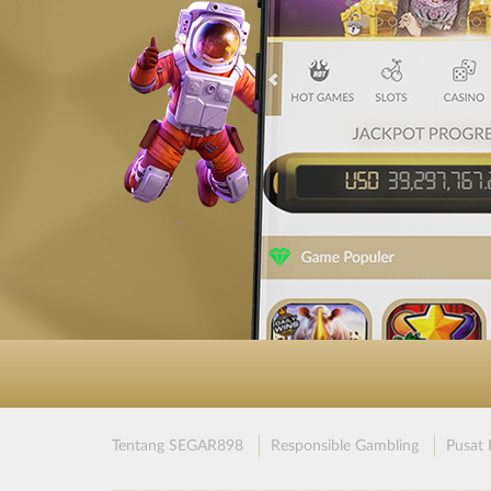
Tentang SEGAR898
Responsible Gambling
Pusat