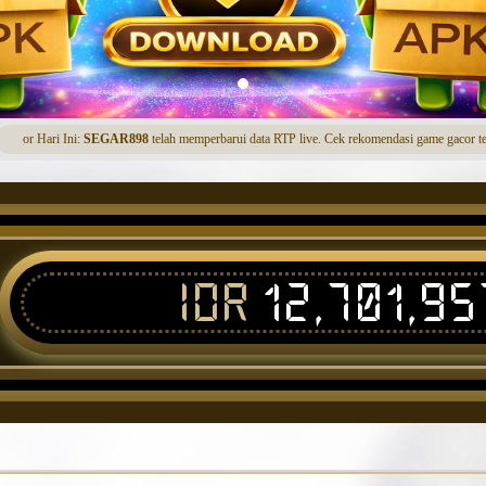
 Ini:
SEGAR898
telah memperbarui data RTP live. Cek rekomendasi game gacor terbaru untuk
IDR
12,701,9