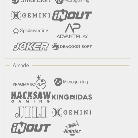
Arcade