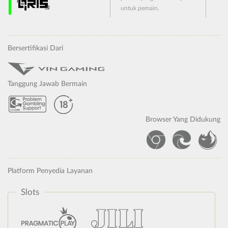
untuk pemain.
Bersertifikasi Dari
Tanggung Jawab Bermain
Browser Yang Didukung
Platform Penyedia Layanan
Slots