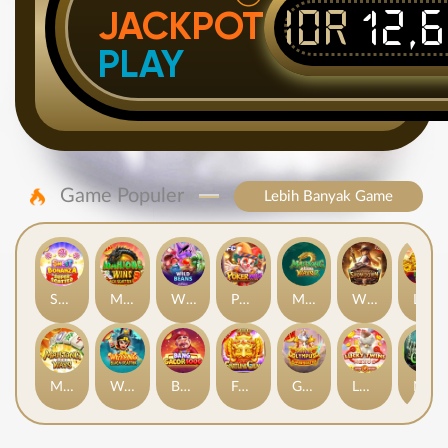
IDR
12,
JACKPOT
PLAY
Game Populer
Lebih Banyak Game
Sweet Bonanza Super Scatter
Mahjong Wins 3 – Black Scatter
Wild Beans
Poker Win
Mahjong Ways 2
Wild Bounty Showdown
Laughing Buddha Nexus
Mahjong Ways
Wukong - Black Scatter
Bang Gacor 1000
Fortune Gems
Gates of Olympus Super Scatter
Lucky Twins Nexus
Nexus The Crypt