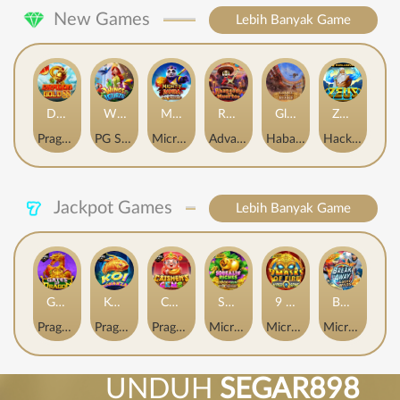
New Games
Lebih Banyak Game
Dragon Gold 88™
Wings of Iguazu
Mighty Panda
Rhapsody of Muertos
Glory Of Rome
Ze Zeus
Pragmatic Play
PG Soft
MicroGaming
AdvantPlay
Habanero
Hacksaw
Jackpot Games
Lebih Banyak Game
Gates of Dragon Jackpot Play
Koi Bonanza Jackpot Play
Caishen's Gems Jackpot Play
Squealin' Riches
9 Masks of Fire™ HyperSpins™
Break Away Lucky Wilds
Pragmatic Play
Pragmatic Play
Pragmatic Play
MicroGaming
MicroGaming
MicroGaming
UNDUH
SEGAR898