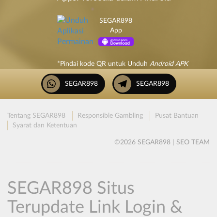
SEGAR898
App
*Pindai kode QR untuk Unduh
Android APK
SEGAR898
SEGAR898
Tentang SEGAR898
Responsible Gambling
Pusat Bantuan
Syarat dan Ketentuan
©2026 SEGAR898 | SEO TEAM
SEGAR898 Situs
Terupdate Link Login &