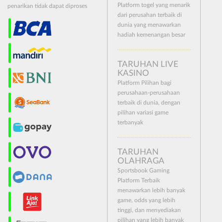
Platform togel yang menarik
penarikan tidak dapat diproses
dari perusahan terbaik di
dunia yang menawarkan
hadiah kemenangan besar
TARUHAN LIVE
KASINO
Platform Pilihan bagi
perusahaan-perusahaan
terbaik di dunia, dengan
pilihan variasi game
terbanyak
TARUHAN
OLAHRAGA
Sportsbook Gaming
Platform Terbaik
menawarkan lebih banyak
game, odds yang lebih
tinggi, dan menyediakan
pilihan yang lebih banyak