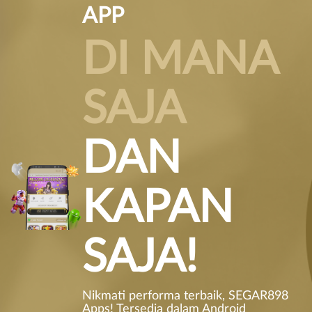
APP
DI MANA
SAJA
DAN
KAPAN
SAJA!
Nikmati performa terbaik, SEGAR898
Apps! Tersedia dalam Android