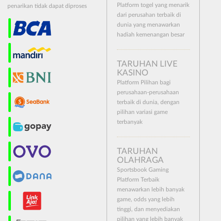
Platform togel yang menarik
penarikan tidak dapat diproses
dari perusahan terbaik di
dunia yang menawarkan
hadiah kemenangan besar
TARUHAN LIVE
KASINO
Platform Pilihan bagi
perusahaan-perusahaan
terbaik di dunia, dengan
pilihan variasi game
terbanyak
TARUHAN
OLAHRAGA
Sportsbook Gaming
Platform Terbaik
menawarkan lebih banyak
game, odds yang lebih
tinggi, dan menyediakan
pilihan yang lebih banyak