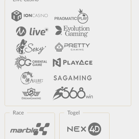
Race
Togel