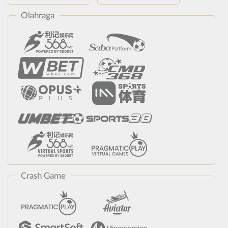
Olahraga
Crash Game