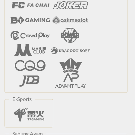
E-Sports
Sabung Ayam