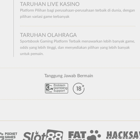
TARUHAN LIVE KASINO
Platform Pilihan bagi perusahaan-perusahaan terbaik di dunia, dengan
pilihan variasi game terbanyak
TARUHAN OLAHRAGA
Sportsbook Gaming Platform Terbaik menawarkan lebih banyak game,
odds yang lebih tinggi, dan menyediakan pilihan yang lebih banyak
untuk pemain.
Tanggung Jawab Bermain