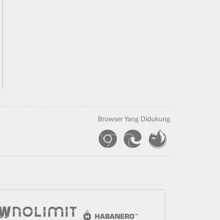
Browser Yang Didukung