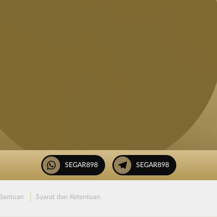
SEGAR898
SEGAR898
 Bantuan
Syarat dan Ketentuan