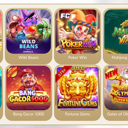
Wild Beans
Poker Win
Mahjong
Bang Gacor 1000
Fortune Gems