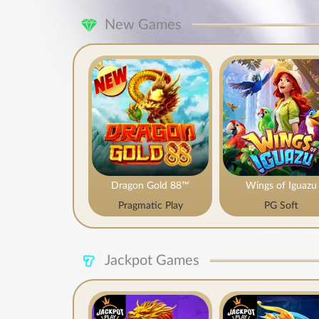
New Games
Dragon Gold 88™
Wings of Iguazu
Pragmatic Play
PG Soft
Jackpot Games