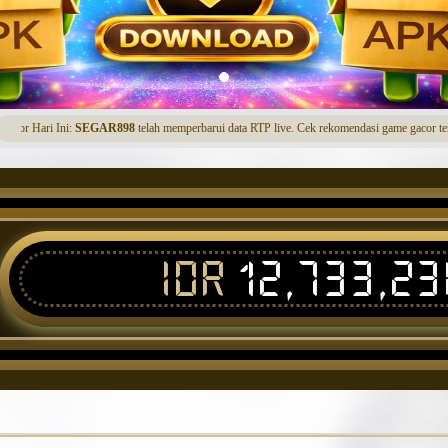
 Ini:
SEGAR898
telah memperbarui data RTP live. Cek rekomendasi game gacor terbaru untuk 
IDR
12,733,2