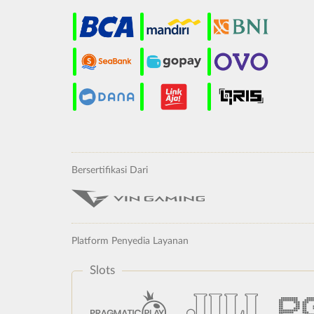
Bersertifikasi Dari
Platform Penyedia Layanan
Slots