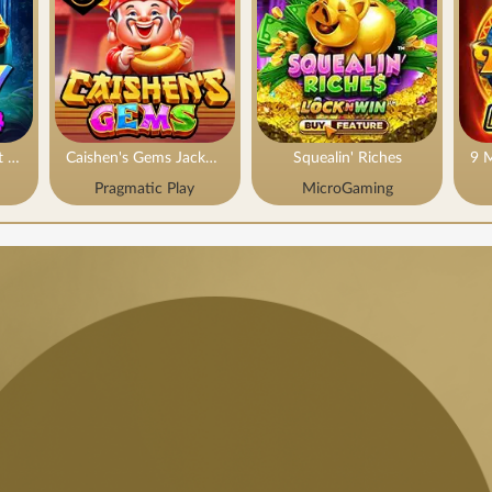
Koi Bonanza Jackpot Play
Caishen's Gems Jackpot Play
Squealin' Riches
Pragmatic Play
MicroGaming