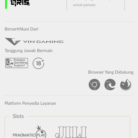
untuk pemain.
Bersertifikasi Dari
Tanggung Jawab Bermain
Browser Yang Didukung
Platform Penyedia Layanan
Slots