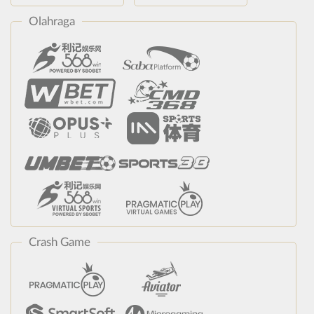
Olahraga
Crash Game