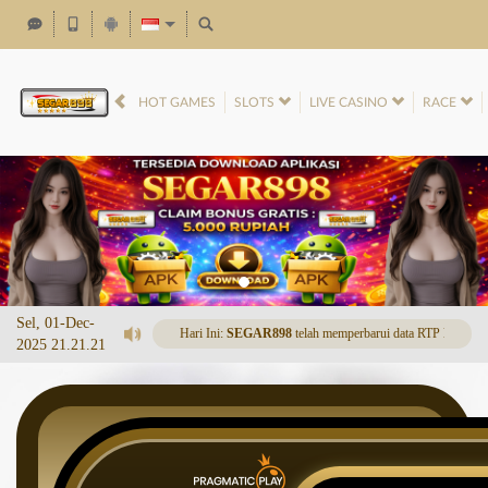
HOT GAMES
SLOTS
LIVE CASINO
RACE
Sel, 01-Dec-
ormasi Agen Slot Toto Gacor Hari Ini:
SEGAR898
telah memperbarui data RTP live. Cek reko
2025 21.21.21