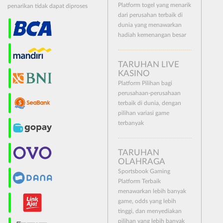
Platform togel yang menarik
penarikan tidak dapat diproses
dari perusahan terbaik di
dunia yang menawarkan
hadiah kemenangan besar
TARUHAN LIVE
KASINO
Platform Pilihan bagi
perusahaan-perusahaan
terbaik di dunia, dengan
pilihan variasi game
terbanyak
TARUHAN
OLAHRAGA
Sportsbook Gaming
Platform Terbaik
menawarkan lebih banyak
game, odds yang lebih
tinggi, dan menyediakan
pilihan yang lebih banyak