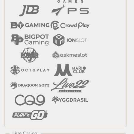
Live Casino