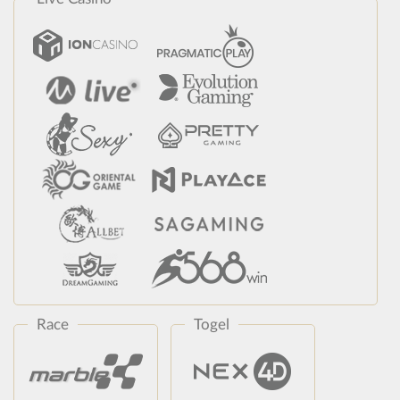
Race
Togel