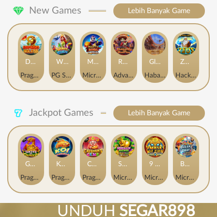
New Games
Lebih Banyak Game
Dragon Gold 88™
Wings of Iguazu
Mighty Panda
Rhapsody of Muertos
Glory Of Rome
Ze Zeus
Pragmatic Play
PG Soft
MicroGaming
AdvantPlay
Habanero
Hacksaw
Jackpot Games
Lebih Banyak Game
Gates of Dragon Jackpot Play
Koi Bonanza Jackpot Play
Caishen's Gems Jackpot Play
Squealin' Riches
9 Masks of Fire™ HyperSpins™
Break Away Lucky Wilds
Pragmatic Play
Pragmatic Play
Pragmatic Play
MicroGaming
MicroGaming
MicroGaming
UNDUH
SEGAR898