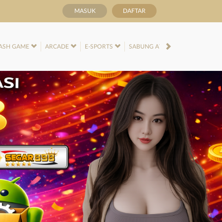
MASUK
DAFTAR
PROMOSI
ASH GAME
ARCADE
E-SPORTS
SABUNG AYAM