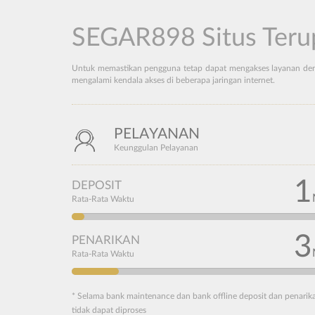
SEGAR898 Situs Terup
Untuk memastikan pengguna tetap dapat mengakses layanan dengan
mengalami kendala akses di beberapa jaringan internet.
PELAYANAN
Keunggulan Pelayanan
1
DEPOSIT
Rata-Rata Waktu
3
PENARIKAN
Rata-Rata Waktu
* Selama bank maintenance dan bank offline deposit dan penarik
tidak dapat diproses