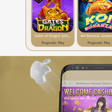
Gates of Dragon Jackpot Play
Pragmatic Play
Pragmatic Play