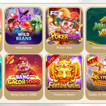
Wild Beans
Poker Win
Mahjong
Bang Gacor 1000
Fortune Gems