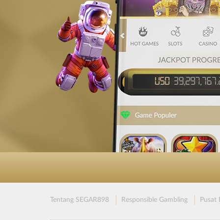
Tentang SEGAR898
Responsible Gambling
Pusat