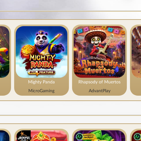
Mighty Panda
Rhapsody of Muertos
MicroGaming
AdvantPlay