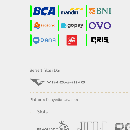
Bersertifikasi Dari
Platform Penyedia Layanan
Slots