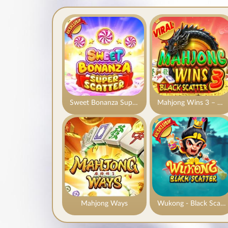
Sweet Bonanza Super Scatter
Mahjong Wins 3 – Black Scatter
Mahjong Ways
Wukong - Black Scatter