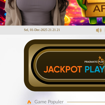
Sel, 01-Dec-2025 21.21.21
Informasi Agen Slot Toto Gacor Hari
JACKPOT
PLAY
Game Populer