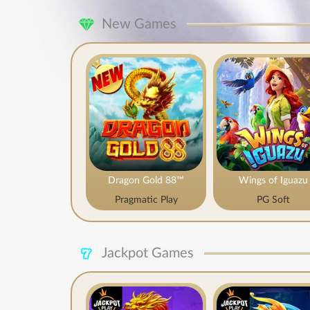
New Games
Dragon Gold 88™
Wings of Iguazu
Pragmatic Play
PG Soft
Jackpot Games