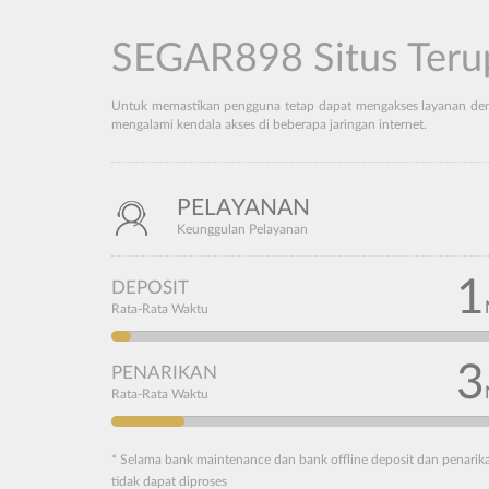
SEGAR898 Situs Terup
Untuk memastikan pengguna tetap dapat mengakses layanan dengan
mengalami kendala akses di beberapa jaringan internet.
PELAYANAN
Keunggulan Pelayanan
1
DEPOSIT
Rata-Rata Waktu
3
PENARIKAN
Rata-Rata Waktu
* Selama bank maintenance dan bank offline deposit dan penarik
tidak dapat diproses