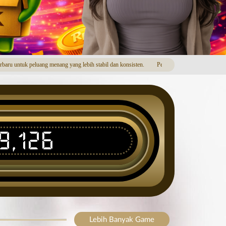
 peluang menang yang lebih stabil dan konsisten.
Pemberitahuan Layanan: Beberapa prov
9,126
Lebih Banyak Game