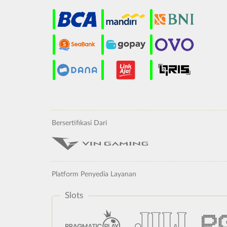
Bersertifikasi Dari
Platform Penyedia Layanan
Slots