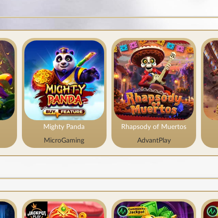
Mighty Panda
Rhapsody of Muertos
MicroGaming
AdvantPlay