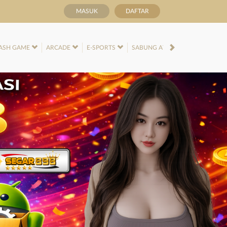
MASUK
DAFTAR
PROMOSI
ASH GAME
ARCADE
E-SPORTS
SABUNG AYAM