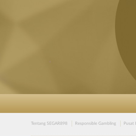
Tentang SEGAR898
Responsible Gambling
Pusat