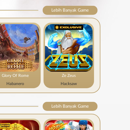
Lebih Banyak Game
Glory Of Rome
Ze Zeus
Habanero
Hacksaw
Lebih Banyak Game