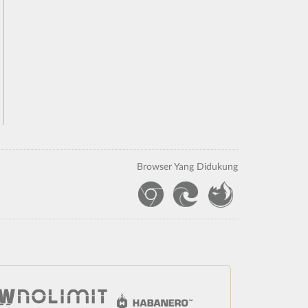
Browser Yang Didukung