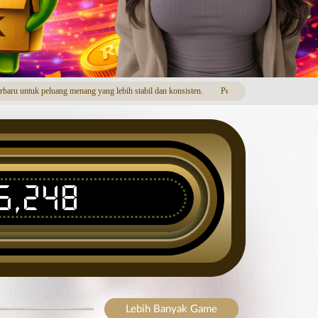
 peluang menang yang lebih stabil dan konsisten.
Pemberitahuan Layanan: Beberapa prov
96,248
Lebih Banyak Game