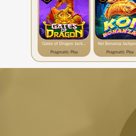
Gates of Dragon Jackpot Play
Pragmatic Play
Pragmatic Play