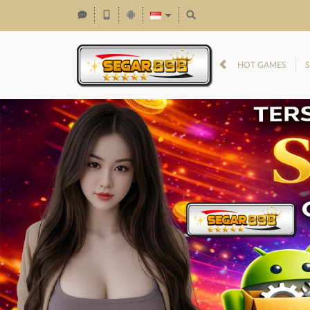
HOT GAMES