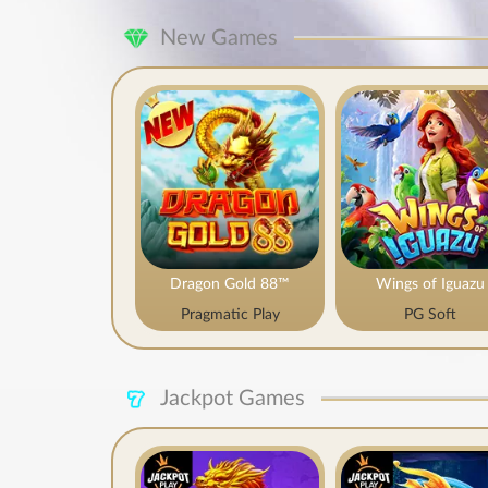
New Games
Dragon Gold 88™
Wings of Iguazu
Pragmatic Play
PG Soft
Jackpot Games