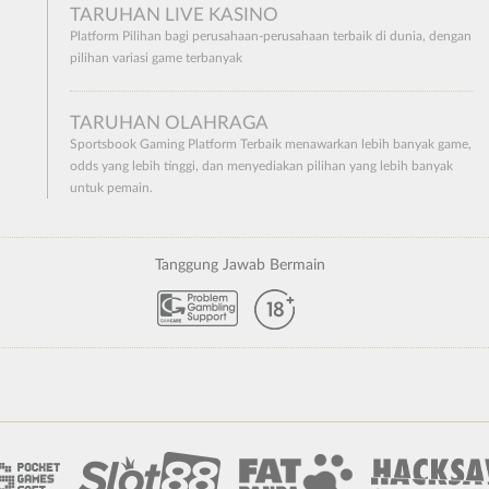
TARUHAN LIVE KASINO
Platform Pilihan bagi perusahaan-perusahaan terbaik di dunia, dengan
pilihan variasi game terbanyak
TARUHAN OLAHRAGA
Sportsbook Gaming Platform Terbaik menawarkan lebih banyak game,
odds yang lebih tinggi, dan menyediakan pilihan yang lebih banyak
untuk pemain.
Tanggung Jawab Bermain