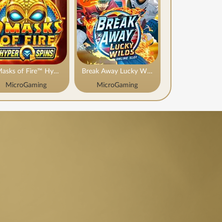
9 Masks of Fire™ HyperSpins™
Break Away Lucky Wilds
MicroGaming
MicroGaming
DI