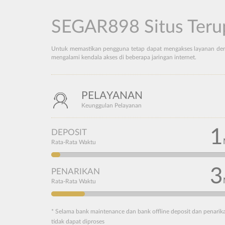
SEGAR898 Situs Terup
Untuk memastikan pengguna tetap dapat mengakses layanan dengan
mengalami kendala akses di beberapa jaringan internet.
PELAYANAN
Keunggulan Pelayanan
1
DEPOSIT
Rata-Rata Waktu
3
PENARIKAN
Rata-Rata Waktu
* Selama bank maintenance dan bank offline deposit dan penarik
tidak dapat diproses