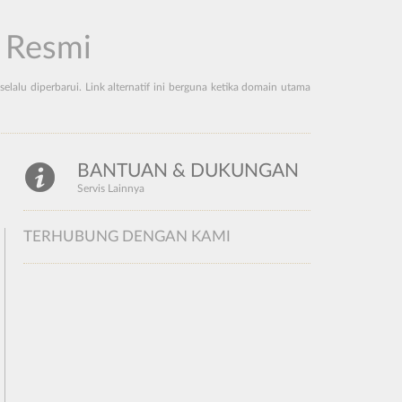
f Resmi
alu diperbarui. Link alternatif ini berguna ketika domain utama
BANTUAN & DUKUNGAN
Servis Lainnya
TERHUBUNG DENGAN KAMI