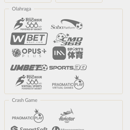
Olahraga
Crash Game