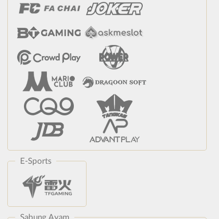
E-Sports
Sabung Ayam