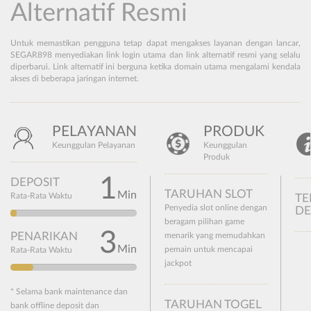
Alternatif Resmi
Untuk memastikan pengguna tetap dapat mengakses layanan dengan lancar,
SEGAR898 menyediakan link login utama dan link alternatif resmi yang selalu
diperbarui. Link alternatif ini berguna ketika domain utama mengalami kendala
akses di beberapa jaringan internet.
PELAYANAN
PRODUK
Keunggulan Pelayanan
Keunggulan
Produk
1
DEPOSIT
TARUHAN SLOT
Min
Rata-Rata Waktu
T
Penyedia slot online dengan
DE
beragam pilihan game
3
PENARIKAN
menarik yang memudahkan
Min
pemain untuk mencapai
Rata-Rata Waktu
jackpot
* Selama bank maintenance dan
TARUHAN TOGEL
bank offline deposit dan