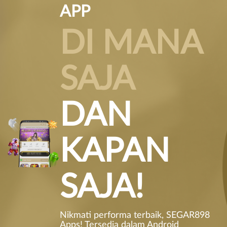
APP
DI MANA
SAJA
DAN
KAPAN
SAJA!
Nikmati performa terbaik, SEGAR898
Apps! Tersedia dalam Android