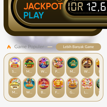
IDR
12,
JACKPOT
PLAY
Game Populer
Lebih Banyak Game
Sweet Bonanza Super Scatter
Mahjong Wins 3 – Black Scatter
Wild Beans
Poker Win
Mahjong Ways 2
Wild Bounty Showdown
Laughing Buddha Nexus
Mahjong Ways
Wukong - Black Scatter
Bang Gacor 1000
Fortune Gems
Gates of Olympus Super Scatter
Lucky Twins Nexus
Nexus The Crypt