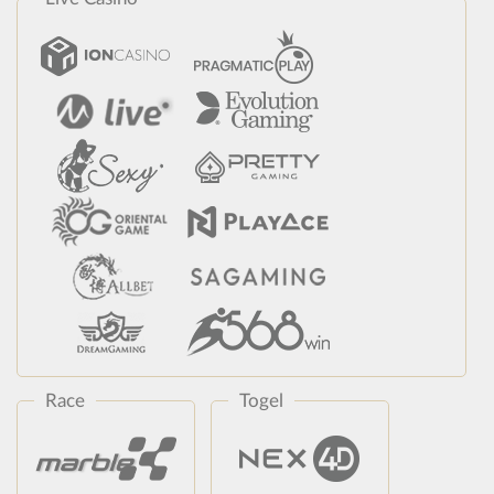
Race
Togel