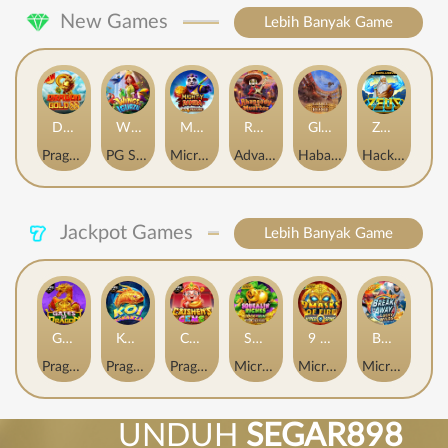
New Games
Lebih Banyak Game
Dragon Gold 88™
Wings of Iguazu
Mighty Panda
Rhapsody of Muertos
Glory Of Rome
Ze Zeus
Pragmatic Play
PG Soft
MicroGaming
AdvantPlay
Habanero
Hacksaw
Jackpot Games
Lebih Banyak Game
Gates of Dragon Jackpot Play
Koi Bonanza Jackpot Play
Caishen's Gems Jackpot Play
Squealin' Riches
9 Masks of Fire™ HyperSpins™
Break Away Lucky Wilds
Pragmatic Play
Pragmatic Play
Pragmatic Play
MicroGaming
MicroGaming
MicroGaming
UNDUH
SEGAR898