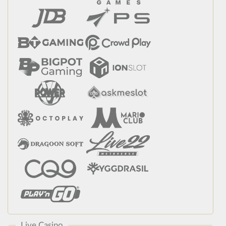
Live Casino