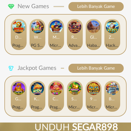
New Games
Lebih Banyak Game
Dragon Gold 88™
Wings of Iguazu
Mighty Panda
Rhapsody of Muertos
Glory Of Rome
Ze Zeus
Pragmatic Play
PG Soft
MicroGaming
AdvantPlay
Habanero
Hacksaw
Jackpot Games
Lebih Banyak Game
Gates of Dragon Jackpot Play
Koi Bonanza Jackpot Play
Caishen's Gems Jackpot Play
Squealin' Riches
9 Masks of Fire™ HyperSpins™
Break Away Lucky Wilds
Pragmatic Play
Pragmatic Play
Pragmatic Play
MicroGaming
MicroGaming
MicroGaming
UNDUH
SEGAR898