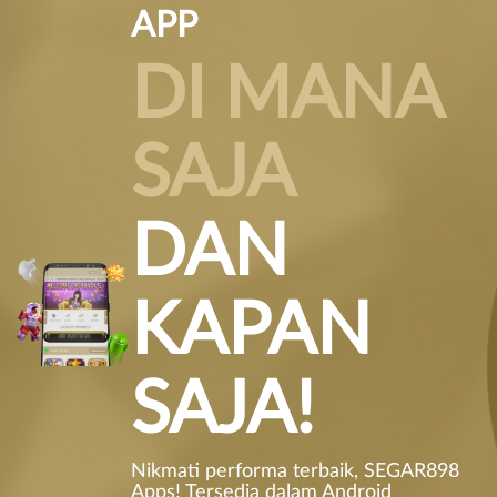
APP
DI MANA
SAJA
DAN
KAPAN
SAJA!
Nikmati performa terbaik, SEGAR898
Apps! Tersedia dalam Android