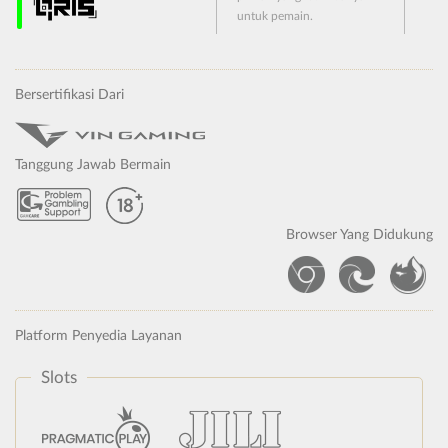
untuk pemain.
Bersertifikasi Dari
Tanggung Jawab Bermain
Browser Yang Didukung
Platform Penyedia Layanan
Slots