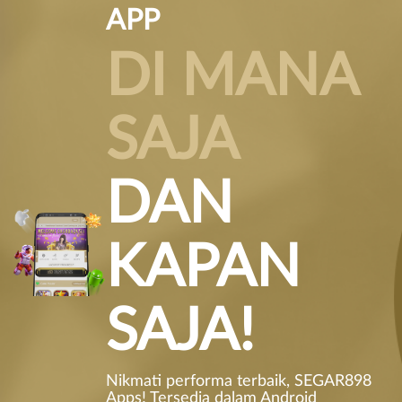
APP
DI MANA
SAJA
DAN
KAPAN
SAJA!
Nikmati performa terbaik, SEGAR898
Apps! Tersedia dalam Android