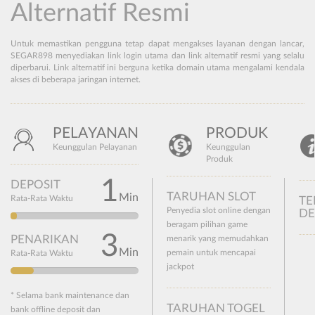
Alternatif Resmi
Untuk memastikan pengguna tetap dapat mengakses layanan dengan lancar,
SEGAR898 menyediakan link login utama dan link alternatif resmi yang selalu
diperbarui. Link alternatif ini berguna ketika domain utama mengalami kendala
akses di beberapa jaringan internet.
PELAYANAN
PRODUK
Keunggulan Pelayanan
Keunggulan
Produk
1
DEPOSIT
TARUHAN SLOT
Min
Rata-Rata Waktu
T
Penyedia slot online dengan
DE
beragam pilihan game
3
PENARIKAN
menarik yang memudahkan
Min
pemain untuk mencapai
Rata-Rata Waktu
jackpot
* Selama bank maintenance dan
TARUHAN TOGEL
bank offline deposit dan