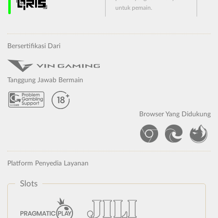
untuk pemain.
Bersertifikasi Dari
Tanggung Jawab Bermain
Browser Yang Didukung
Platform Penyedia Layanan
Slots