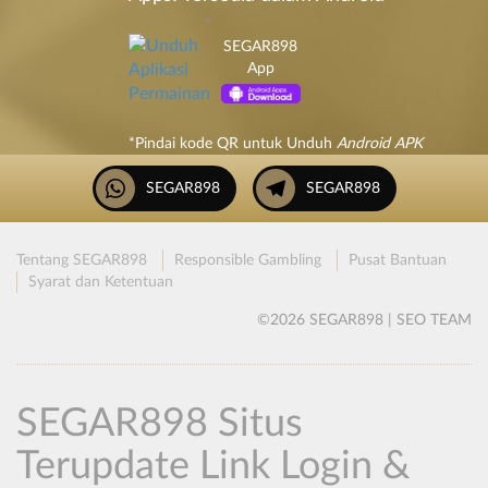
SEGAR898
App
*Pindai kode QR untuk Unduh
Android APK
SEGAR898
SEGAR898
Tentang SEGAR898
Responsible Gambling
Pusat Bantuan
Syarat dan Ketentuan
©2026 SEGAR898 | SEO TEAM
SEGAR898 Situs
Terupdate Link Login &