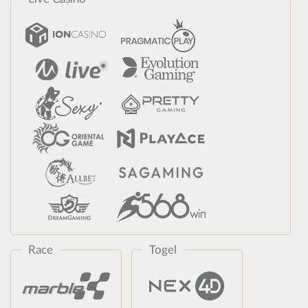
Race
Togel