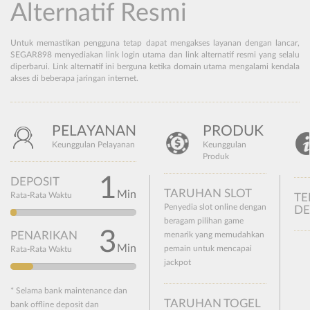
Alternatif Resmi
Untuk memastikan pengguna tetap dapat mengakses layanan dengan lancar,
SEGAR898 menyediakan link login utama dan link alternatif resmi yang selalu
diperbarui. Link alternatif ini berguna ketika domain utama mengalami kendala
akses di beberapa jaringan internet.
PELAYANAN
PRODUK
Keunggulan Pelayanan
Keunggulan
Produk
1
DEPOSIT
TARUHAN SLOT
Min
Rata-Rata Waktu
T
Penyedia slot online dengan
DE
beragam pilihan game
3
PENARIKAN
menarik yang memudahkan
Min
pemain untuk mencapai
Rata-Rata Waktu
jackpot
* Selama bank maintenance dan
TARUHAN TOGEL
bank offline deposit dan