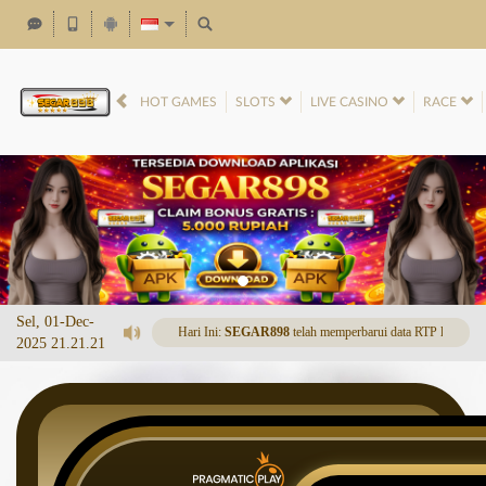
HOT GAMES
SLOTS
LIVE CASINO
RACE
Sel, 01-Dec-
ormasi Agen Slot Toto Gacor Hari Ini:
SEGAR898
telah memperbarui data RTP live. Cek reko
2025 21.21.21