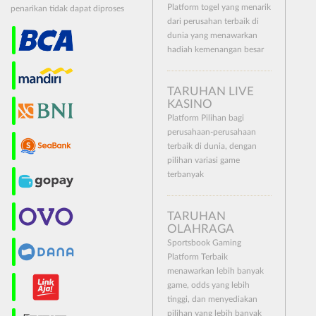
Platform togel yang menarik
penarikan tidak dapat diproses
dari perusahan terbaik di
dunia yang menawarkan
hadiah kemenangan besar
TARUHAN LIVE
KASINO
Platform Pilihan bagi
perusahaan-perusahaan
terbaik di dunia, dengan
pilihan variasi game
terbanyak
TARUHAN
OLAHRAGA
Sportsbook Gaming
Platform Terbaik
menawarkan lebih banyak
game, odds yang lebih
tinggi, dan menyediakan
pilihan yang lebih banyak