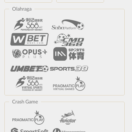
Olahraga
Crash Game