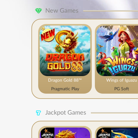
New Games
Dragon Gold 88™
Wings of Iguazu
Pragmatic Play
PG Soft
Jackpot Games