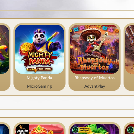
Mighty Panda
Rhapsody of Muertos
MicroGaming
AdvantPlay