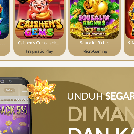
Koi Bonanza Jackpot Play
Caishen's Gems Jackpot Play
Squealin' Riches
Pragmatic Play
MicroGaming
UNDUH
SEGAR
DI MAN