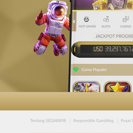
Tentang SEGAR898
Responsible Gambling
Pusat