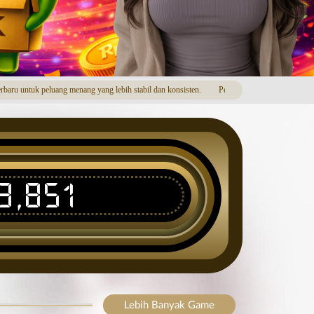
 peluang menang yang lebih stabil dan konsisten.
Pemberitahuan Layanan: Beberapa prov
3,851
Lebih Banyak Game