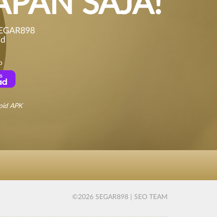
PAN SAJA!
 SEGAR898
id
p
oid APK
©2026 SEGAR898 | SEO TEAM