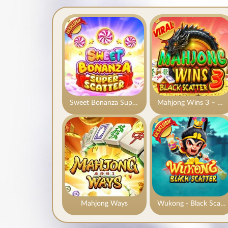
Sweet Bonanza Super Scatter
Mahjong Wins 3 – Black Scatter
Mahjong Ways
Wukong - Black Scatter