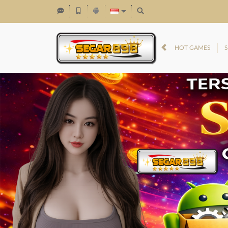
HOT GAMES