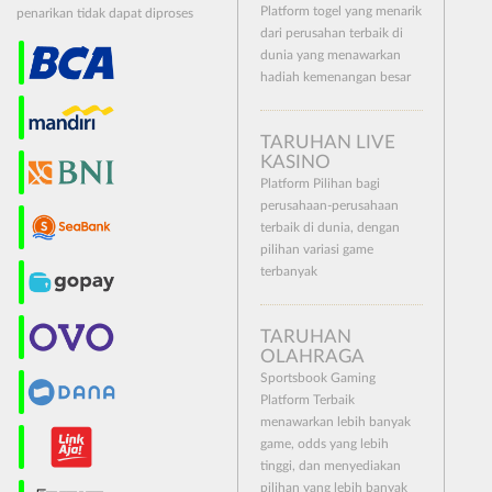
Platform togel yang menarik
penarikan tidak dapat diproses
dari perusahan terbaik di
dunia yang menawarkan
hadiah kemenangan besar
TARUHAN LIVE
KASINO
Platform Pilihan bagi
perusahaan-perusahaan
terbaik di dunia, dengan
pilihan variasi game
terbanyak
TARUHAN
OLAHRAGA
Sportsbook Gaming
Platform Terbaik
menawarkan lebih banyak
game, odds yang lebih
tinggi, dan menyediakan
pilihan yang lebih banyak