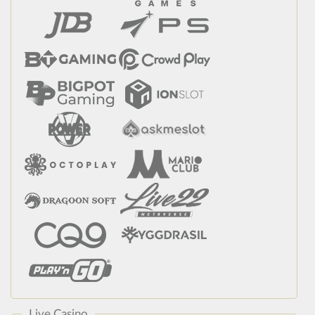
Live Casino