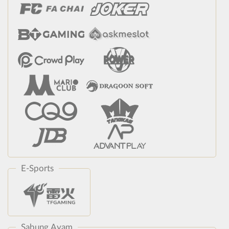
E-Sports
Sabung Ayam