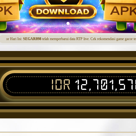
ri Ini:
SEGAR898
telah memperbarui data RTP live. Cek rekomendasi game gacor terbaru untu
IDR
12,701,57