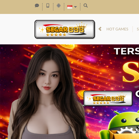
HOT GAMES