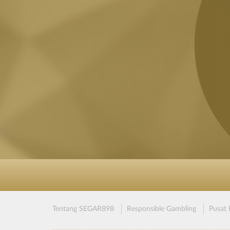
Tentang SEGAR898
Responsible Gambling
Pusat