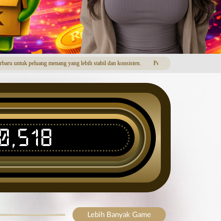
k peluang menang yang lebih stabil dan konsisten.
Pemberitahuan Layanan: Beberapa pro
0,518
Lebih Banyak Game