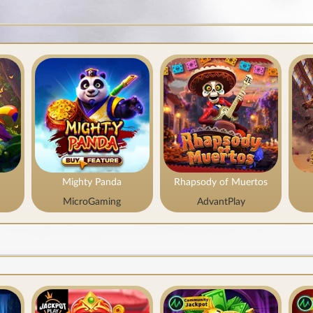
Mighty Panda
Rhapsody of Muertos
MicroGaming
AdvantPlay