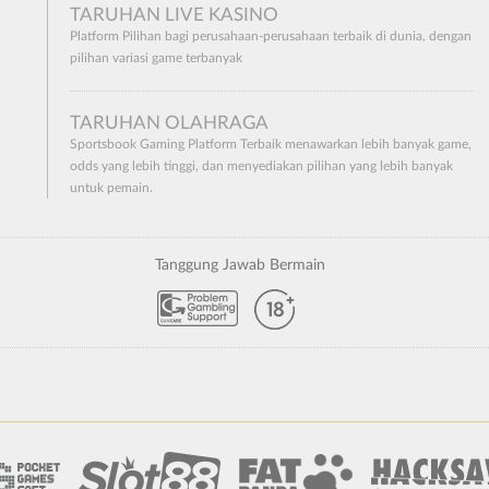
TARUHAN LIVE KASINO
Platform Pilihan bagi perusahaan-perusahaan terbaik di dunia, dengan
pilihan variasi game terbanyak
TARUHAN OLAHRAGA
Sportsbook Gaming Platform Terbaik menawarkan lebih banyak game,
odds yang lebih tinggi, dan menyediakan pilihan yang lebih banyak
untuk pemain.
Tanggung Jawab Bermain