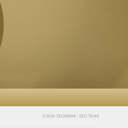
©2026 SEGAR898 | SEO TEAM