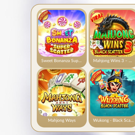
Sweet Bonanza Super Scatter
Mahjong Wins 3 – Black Scatter
Mahjong Ways
Wukong - Black Scatter