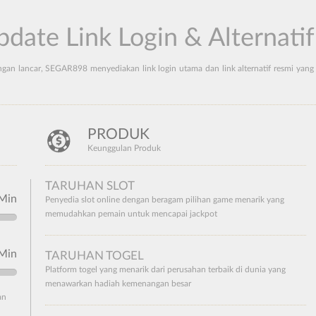
date Link Login & Alternati
 lancar, SEGAR898 menyediakan link login utama dan link alternatif resmi yang sel
PRODUK
Keunggulan Produk
TARUHAN SLOT
Min
Penyedia slot online dengan beragam pilihan game menarik yang
memudahkan pemain untuk mencapai jackpot
Min
TARUHAN TOGEL
Platform togel yang menarik dari perusahan terbaik di dunia yang
menawarkan hadiah kemenangan besar
an